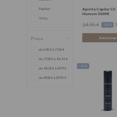
Papillon
Apivita Capilar Ch 
Homem 500Ml
Vichy
24,95 €
-20 %
Preço
de 6,00 € à 27,66 €
de 27,00 € à 48,43 €
-20 %
de 48,00 € à 69,19 €
de 69,00 € à 89,95 €