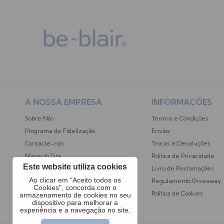
A NOSSA EMPRESA
INFORMAÇÕES
Sobre Nós
Termos e Condições
Programa de Fidelização
Envios
Contacte-nos
Trocas e Devoluções
Mapa do Site
Política de Privacidade
Este website utiliza cookies
Opiniões dos Clientes
Livro de Reclamações
Ao clicar em "Aceito todos os
Regulamento Giveaway
Cookies", concorda com o
Política de Cookies
armazenamento de cookies no seu
dispositivo para melhorar a
experiência e a navegação no site.