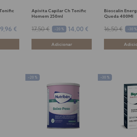
Tonific
Apivita Capilar Ch Tonific
Bioscalin Energ
Homem 250ml
Queda 400Ml
19,96 €
17,50 €
14,00 €
16,50 €
-20 %
-30 %
-20 %
-30 %