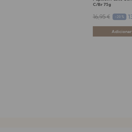
C/Br 75g
16,95 €
1
-20 %