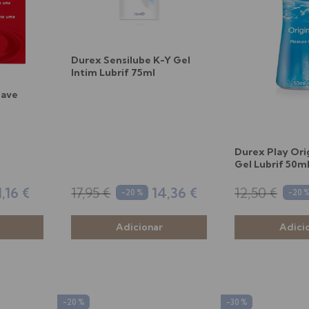
Durex Sensilube K-Y Gel
Intim Lubrif 75ml
uave
Durex Play Ori
Gel Lubrif 50m
1,16 €
17,95 €
14,36 €
12,50 €
-20 %
-20 
-20 %
-30 %