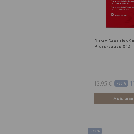
Durex Sensitivo S
Preservativo X12
13,95 €
1
-20 %
-30 %