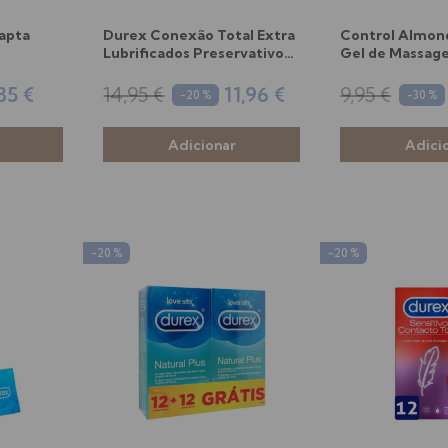
apta
Durex Conexão Total Extra
Control Almo
Lubrificados Preservativos
Gel de Massag
x10
200ml
85 €
14,95 €
11,96 €
9,95 €
-20 %
-30 %
-20 %
-20 %