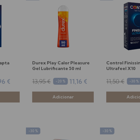
apta
Durex Play Calor Pleasure
Control Finiss
Gel Lubrificante 50 ml
Ultrafeel X10
96 €
13,95 €
11,16 €
11,50 €
-20 %
-30 %
-30 %
-30 %