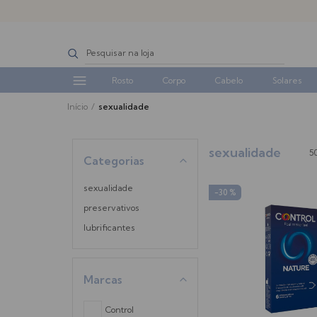
Rosto
Corpo
Cabelo
Solares
Início
/
sexualidade
sexualidade
5
Categorias
sexualidade
-30 %
preservativos
lubrificantes
Marcas
Control