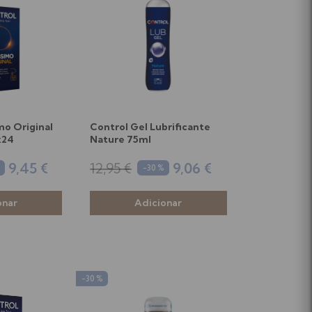
mo Original
Control Gel Lubrificante
x24
Nature 75ml
9,45 €
12,95 €
9,06 €
-30 %
-30 %