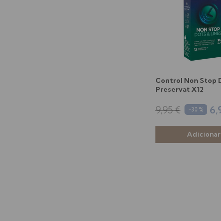
Control Non Stop 
Preservat X12
9,95 €
6,
-30 %