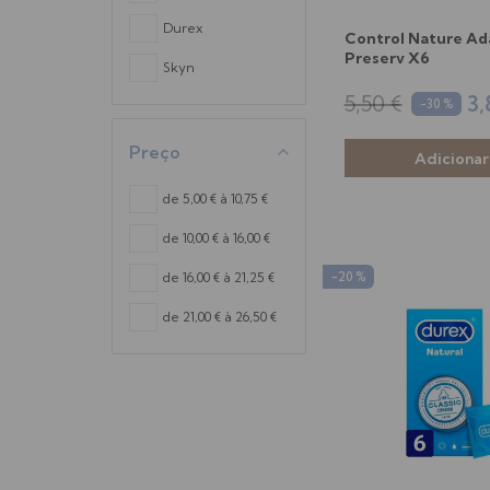
Durex
Control Nature Ad
Preserv X6
Skyn
5,50 €
3,
-30 %
Preço
de 5,00 € à 10,75 €
de 10,00 € à 16,00 €
de 16,00 € à 21,25 €
-20 %
de 21,00 € à 26,50 €