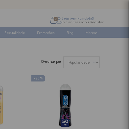
Seja bem-vindo(a)!
0
Iniciar Sessão
ou
Registar
Sexualidade
Promoções
Blog
Marcas
-20 %