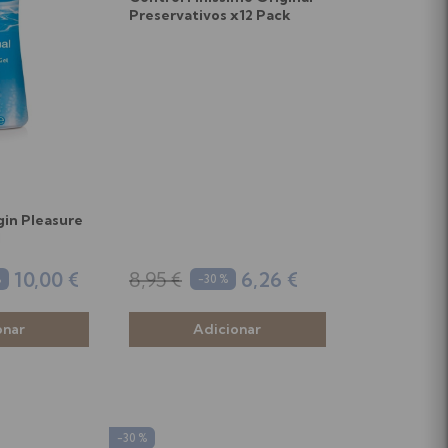
Preservativos x12 Pack
gin Pleasure
l
10,00 €
8,95 €
6,26 €
%
-30 %
-30 %