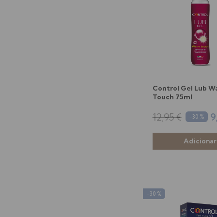
Control Gel Lub 
Touch 75ml
12,95 €
9
-30 %
-30 %