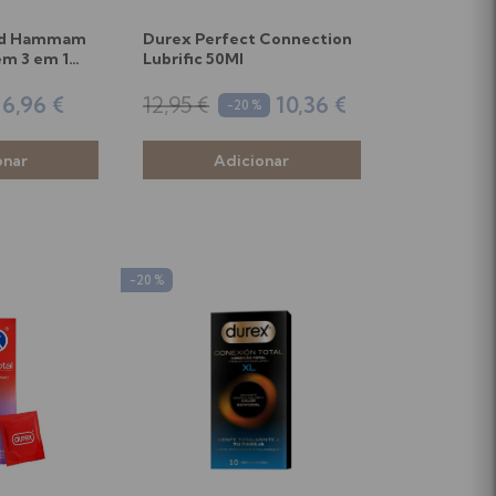
nd Hammam
Durex Perfect Connection
em 3 em 1
Lubrific 50Ml
6,96 €
12,95 €
10,36 €
-20 %
-20 %