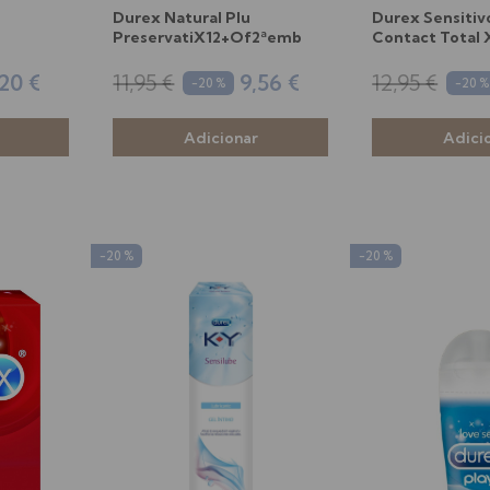
Durex Natural Plu
Durex Sensitiv
PreservatiX12+Of2ªemb
Contact Total 
20 €
11,95 €
9,56 €
12,95 €
-20 %
-20 %
-20 %
-20 %