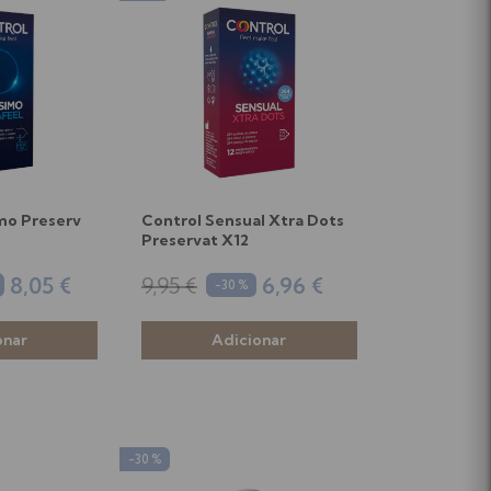
imo Preserv
Control Sensual Xtra Dots
Preservat X12
8,05 €
9,95 €
6,96 €
-30 %
-30 %