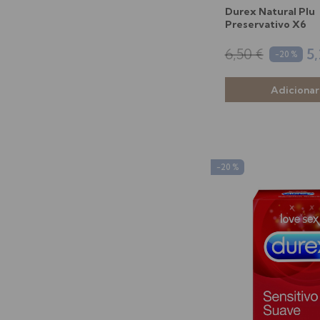
Durex Natural Plu
Preservativo X6
6,50 €
5,
-20 %
-20 %