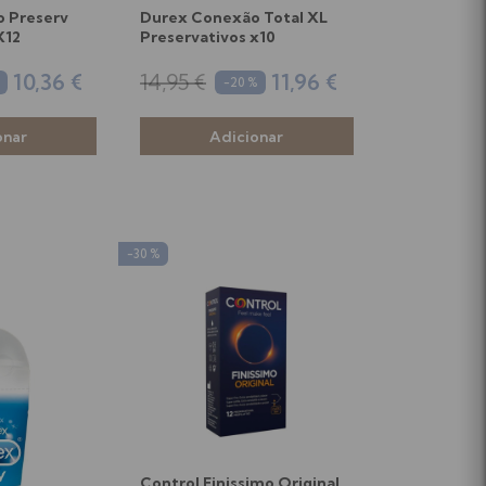
o Preserv
Durex Conexão Total XL
X12
Preservativos x10
10,36 €
14,95 €
11,96 €
-20 %
-30 %
Control Finissimo Original