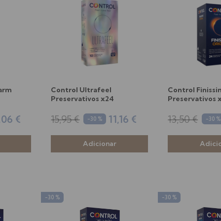
Warm
Control Ultrafeel
Control Finissi
Preservativos x24
Preservativos 
,06 €
15,95 €
11,16 €
13,50 €
-30 %
-30 %
-30 %
-30 %