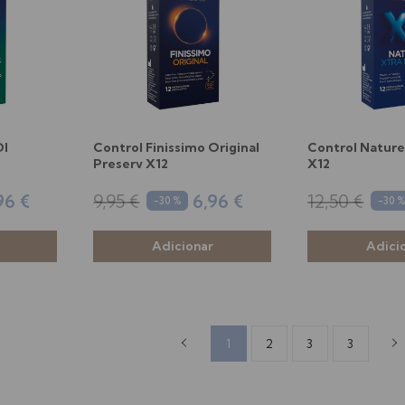
Dl
Control Finissimo Original
Control Nature
Preserv X12
X12
96 €
9,95 €
6,96 €
12,50 €
-30 %
-30 
1
2
3
3