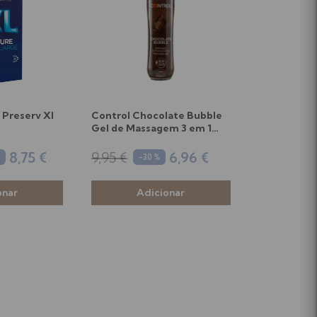
 Preserv Xl
Control Chocolate Bubble
Gel de Massagem 3 em 1
200ml
8,75 €
9,95 €
6,96 €
%
-30 %