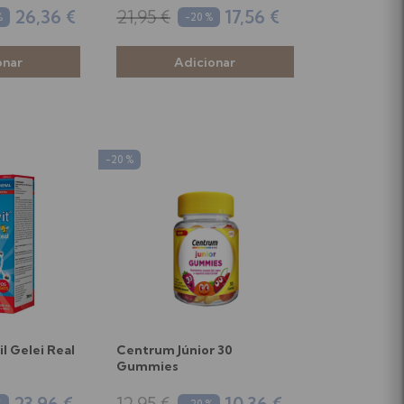
26,36 €
21,95 €
17,56 €
%
-20 %
-20 %
il Gelei Real
Centrum Júnior 30
Gummies
23,96 €
12,95 €
10,36 €
%
-20 %