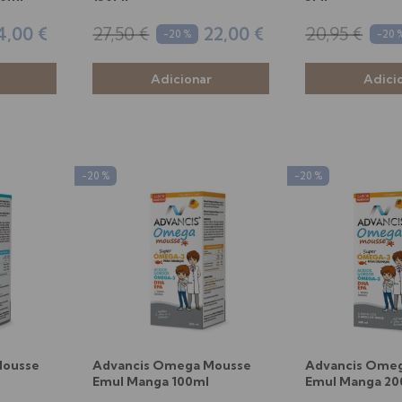
4,00 €
27,50 €
22,00 €
20,95 €
-20 %
-20 
-20 %
-20 %
Mousse
Advancis Omega Mousse
Advancis Ome
Emul Manga 100ml
Emul Manga 20