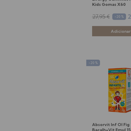
Kids Gomas X60
27,95 €
2
-20 %
-20 %
Absorvit Inf Ol Fig
Bacalh+Vit Emul 1