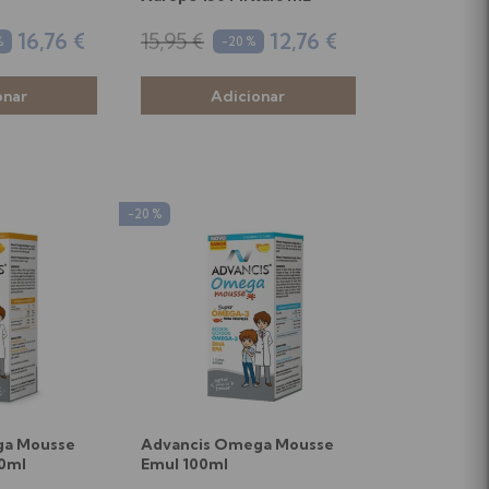
16,76 €
15,95 €
12,76 €
%
-20 %
-20 %
ga Mousse
Advancis Omega Mousse
0ml
Emul 100ml