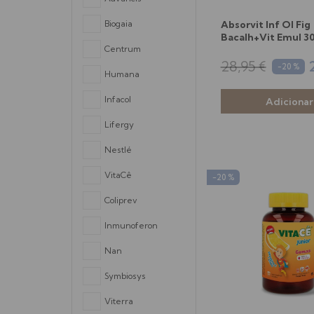
Biogaia
Absorvit Inf Ol Fig
Bacalh+Vit Emul 3
Centrum
28,95 €
-20 %
Humana
Infacol
Lifergy
Nestlé
VitaCê
-20 %
Coliprev
Inmunoferon
Nan
Symbiosys
Viterra