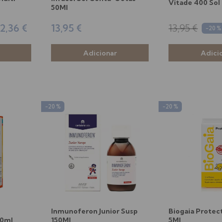
Vitade 400 Sol 
50Ml
2,36 €
13,95 €
13,95 €
-20 %
-20 %
-20 %
Inmunoferon Junior Susp
Biogaia Protec
50ml
150Ml
5Ml