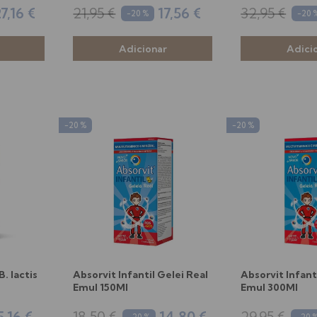
7,16 €
21,95 €
17,56 €
32,95 €
-20 %
-20 
-20 %
-20 %
. lactis
Absorvit Infantil Gelei Real
Absorvit Infant
Emul 150Ml
Emul 300Ml
5,16 €
18,50 €
14,80 €
29,95 €
-20 %
-20 