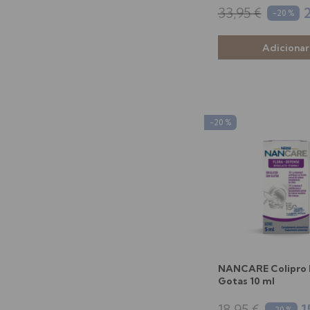
33,95 €
2
-20 %
-20 %
NANCARE Colipro B
Gotas 10 ml
18,95 €
1
-20 %