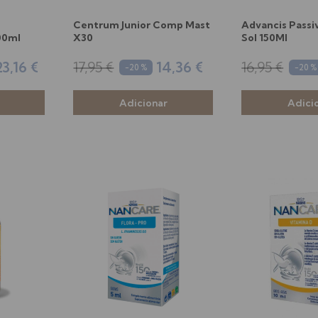
Centrum Junior Comp Mast
Advancis Passiv
00ml
X30
Sol 150Ml
23,16 €
17,95 €
14,36 €
16,95 €
-20 %
-20 %