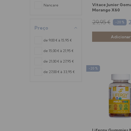
Vitace Junior Gom
Nancare
Morango X60
29,95 €
2
-20 %
Preço
de 9,00 € à 15,95 €
de 15,00 € à 21,95 €
de 21,00 € à 27,95 €
-20 %
de 27,00 € à 33,95 €
Lifergy Gummies M