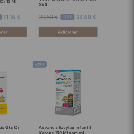
Or 15 Ml
X60
11,16 €
29,50 €
23,60 €
-20 %
-20 %
tis Gts Or
Advancis Easylax Infantil
Xarope 150 Ml xars mL