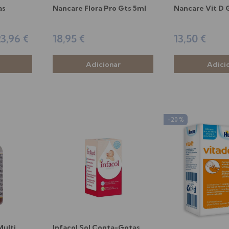
as
Nancare Flora Pro Gts 5ml
Nancare Vit D 
3,96 €
18,95 €
13,50 €
-20 %
ulti
Infacol Sol Conta-Gotas