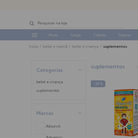
Rosto
Corpo
Cabelo
Solares
Início
/
bebé e mamã
/
bebé e criança
/
suplementos
suplementos
Categorias
bebé e criança
-20 %
suplementos
Marcas
Absorvit
Advancis