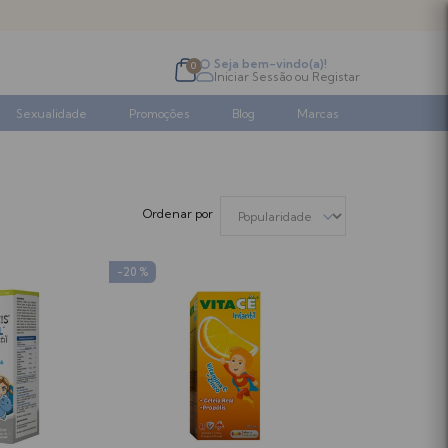
Seja bem-vindo(a)!
0
Iniciar Sessão
ou
Registar
Sexualidade
Promoções
Blog
Marcas
-20 %