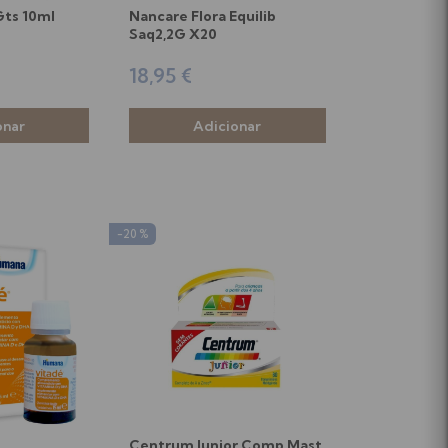
Gts 10ml
Nancare Flora Equilib
Saq2,2G X20
18,95 €
-20 %
Centrum Junior Comp Mast