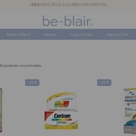
-50%
NOS SEUS SOLARES FAVORITOS
Bebé e Mamã
Homem
Suplementos
Higiene Oral
36 produtos encontrados
-20 %
-20 %