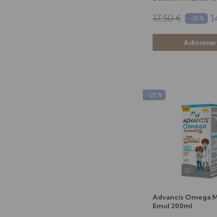
17,50 €
1
-20 %
-20 %
Advancis Omega 
Emul 200ml