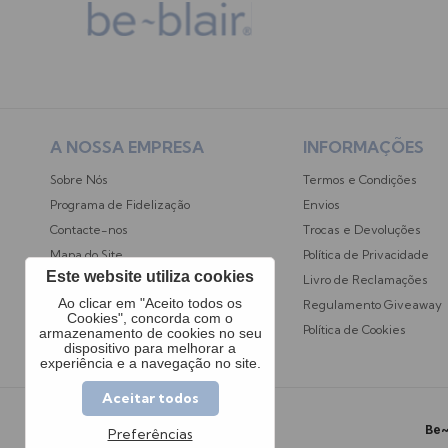
A NOSSA EMPRESA
INFORMAÇÕES
Sobre Nós
Termos e Condições
Programa de Fidelização
Envios
Contacte-nos
Trocas e Devoluções
Mapa do Site
Política de Privacidade
Este website utiliza cookies
Opiniões dos Clientes
Livro de Reclamações
Ao clicar em "Aceito todos os
Regulamento Giveaway
Cookies", concorda com o
Política de Cookies
armazenamento de cookies no seu
dispositivo para melhorar a
experiência e a navegação no site.
Aceitar todos
Be~
Preferências