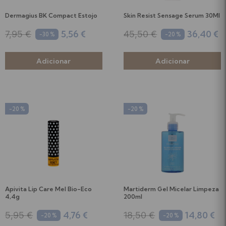
Dermagius BK Compact Estojo
Skin Resist Sensage Serum 30Ml
5,56 €
36,40 €
7,95 €
45,50 €
-30 %
-20 %
-20 %
-20 %
Apivita Lip Care Mel Bio-Eco
Martiderm Gel Micelar Limpeza
4,4g
200ml
4,76 €
14,80 €
5,95 €
18,50 €
-20 %
-20 %