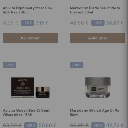
Apivita Expbeauty Masc Cap
Martiderm Platin Serum Neck
Brilh Revit 20ml
Correct 50ml
3,16 €
38,80 €
3,95 €
48,50 €
-20 %
-20 %
-20 %
-20 %
Apivita Queen Bee Cr Cont
Martiderm Gfvital Age Cr Ps
Olhos Absol 15Ml
50ml
50,80 €
48,76 €
63,50 €
60,95 €
-20 %
-20 %