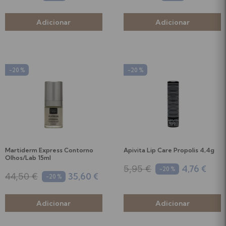
-20 %
-20 %
Martiderm Express Contorno
Apivita Lip Care Propolis 4,4g
Olhos/Lab 15ml
4,76 €
5,95 €
-20 %
35,60 €
44,50 €
-20 %