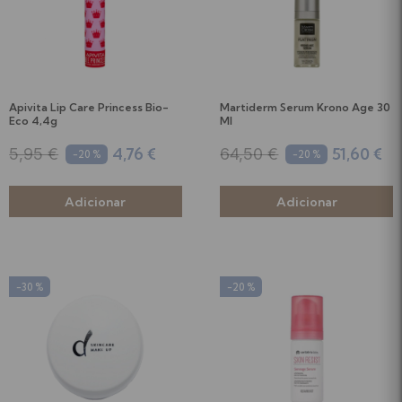
Apivita Lip Care Princess Bio-
Martiderm Serum Krono Age 30
Eco 4,4g
Ml
4,76 €
51,60 €
5,95 €
64,50 €
-20 %
-20 %
-30 %
-20 %