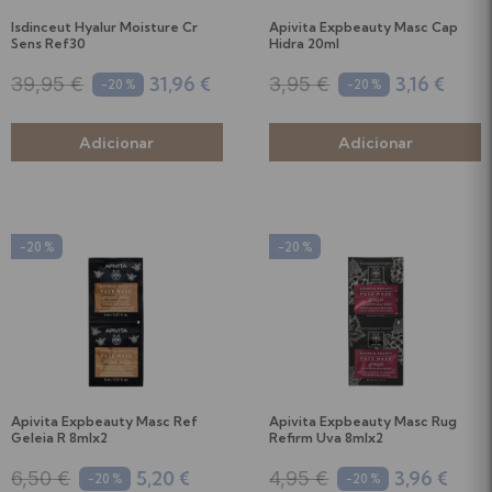
Higiene Oral
Soutiens
Isdinceut Hyalur Moisture Cr
Apivita Expbeauty Masc Cap
Sens Ref30
Hidra 20ml
Chupetas e Acessórios
Almofadas de Amamentação
31,96 €
3,16 €
39,95 €
3,95 €
-20 %
-20 %
Leites
Testes de Gravidez e Ovulação
Papas, Boiões e Snacks
Suplementos Gravidez e Amamentação
-20 %
-20 %
Biberões e Tetinas
Ver tudo
Acessórios de Alimentação
Perfumes
Apivita Expbeauty Masc Ref
Apivita Expbeauty Masc Rug
Equipamentos e Acessórios
Geleia R 8mlx2
Refirm Uva 8mlx2
5,20 €
3,96 €
6,50 €
4,95 €
-20 %
-20 %
Ver tudo