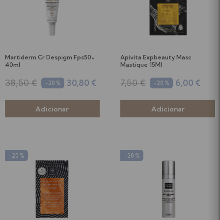
Martiderm Cr Despigm Fps50+
Apivita Expbeauty Masc
40ml
Mastique 15Ml
30,80 €
6,00 €
38,50 €
7,50 €
-20 %
-20 %
-20 %
-20 %