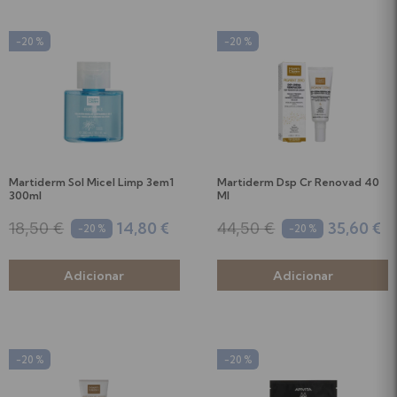
-20 %
-20 %
Martiderm Sol Micel Limp 3em1
Martiderm Dsp Cr Renovad 40
300ml
Ml
14,80 €
35,60 €
18,50 €
44,50 €
-20 %
-20 %
-20 %
-20 %