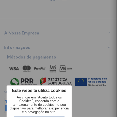
A Nossa Empresa
Sobre Nós
Informações
Programa de Fidelização
Contacte-nos
Métodos de pagamento
Termos e Condições
Mapa do Site
Envios
Opiniões dos Clientes
Trocas e Devoluções
Política de Privacidade
Livro de Reclamações
Regulamento Giveaway
Este website utiliza cookies
OPINIÕES CLIENTES
Política de Cookies
Ao clicar em "Aceito todos os
Cookies", concorda com o
armazenamento de cookies no seu
dispositivo para melhorar a experiência
e a navegação no site.