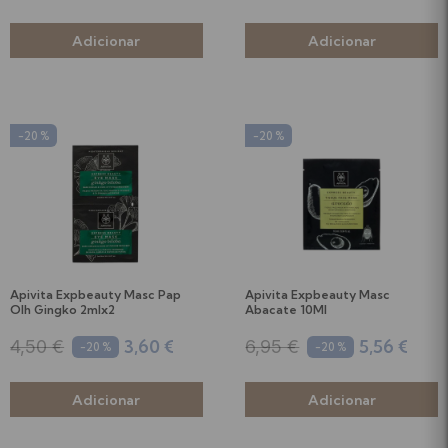
-20 %
-20 %
Apivita Expbeauty Masc Pap
Apivita Expbeauty Masc
Olh Gingko 2mlx2
Abacate 10Ml
3,60 €
5,56 €
4,50 €
6,95 €
-20 %
-20 %