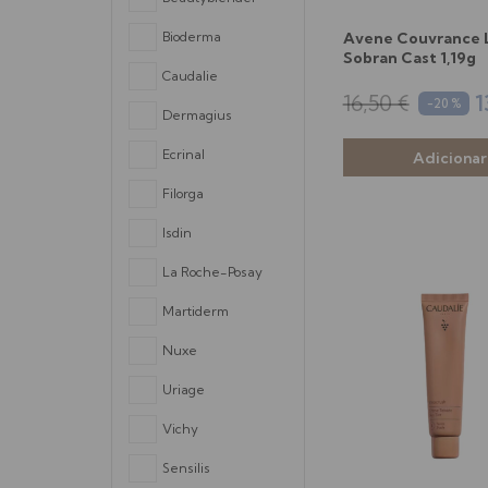
Bioderma
Avene Couvrance 
Sobran Cast 1,19g
Caudalie
16,50 €
1
-20 %
Dermagius
Ecrinal
Filorga
Isdin
La Roche-Posay
Martiderm
Nuxe
Uriage
Vichy
Sensilis