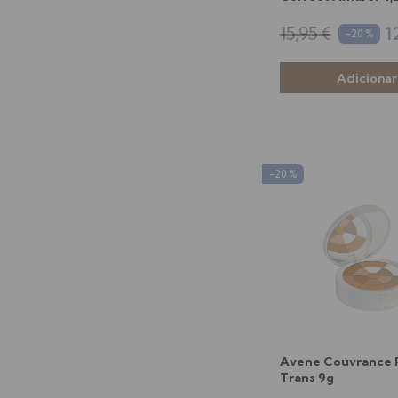
15,95 €
1
-20 %
-20 %
Avene Couvrance 
Trans 9g