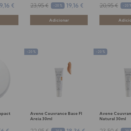
9,16 €
23,95 €
19,16 €
20,95 €
-20 %
-20 
-20 %
-20 %
mpact
Avene Couvrance Base Fl
Avene Couvran
Areia 30ml
Natural 30ml
56 €
22,95 €
18,36 €
23,50 €
-20 %
-20 