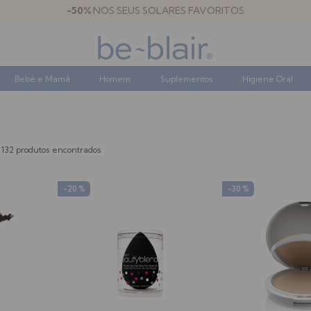
-50%
NOS SEUS SOLARES FAVORITOS
Bebé e Mamã
Homem
Suplementos
Higiene Oral
132 produtos encontrados
-20 %
-30 %