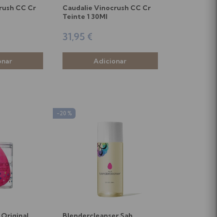
rush CC Cr
Caudalie Vinocrush CC Cr
Teinte 1 30Ml
31,95 €
-20 %
Original
Blendercleanser Sab