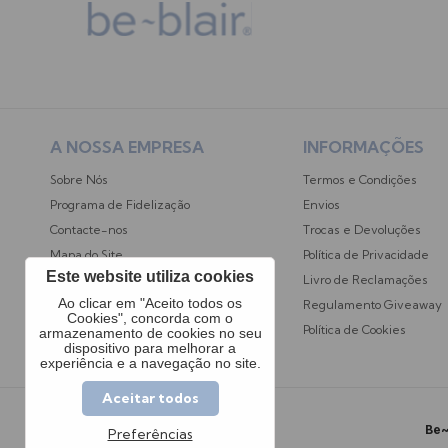
A NOSSA EMPRESA
INFORMAÇÕES
Sobre Nós
Termos e Condições
Programa de Fidelização
Envios
Contacte-nos
Trocas e Devoluções
Mapa do Site
Política de Privacidade
Este website utiliza cookies
Opiniões dos Clientes
Livro de Reclamações
Ao clicar em "Aceito todos os
Regulamento Giveaway
Cookies", concorda com o
Política de Cookies
armazenamento de cookies no seu
dispositivo para melhorar a
experiência e a navegação no site.
Aceitar todos
Be~
Preferências