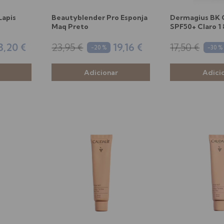
Lapis
Beautyblender Pro Esponja
Dermagius BK
Maq Preto
SPF50+ Claro 1
3,20 €
23,95 €
19,16 €
17,50 €
-20 %
-30 %