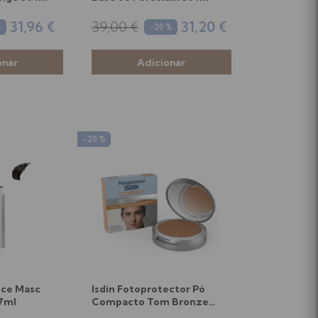
31,96 €
39,00 €
31,20 €
%
-20 %
-20 %
ce Masc
Isdin Fotoprotector Pó
 7ml
Compacto Tom Bronze
SPF50+ 10g