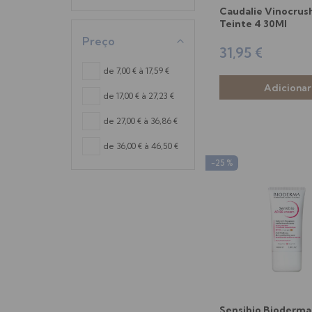
Caudalie Vinocrus
Teinte 4 30Ml
Preço
31,95 €
de 7,00 € à 17,59 €
de 17,00 € à 27,23 €
de 27,00 € à 36,86 €
de 36,00 € à 46,50 €
-25 %
Sensibio Bioderma