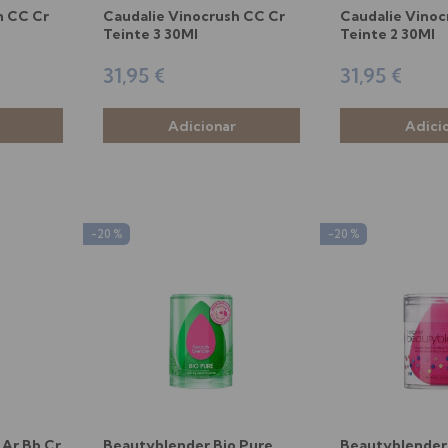
h CC Cr
Caudalie Vinocrush CC Cr
Caudalie Vinoc
Teinte 3 30Ml
Teinte 2 30Ml
31,95 €
31,95 €
-20 %
-20 %
 Ar Bb Cr
Beautyblender Bio Pure
Beautyblender 