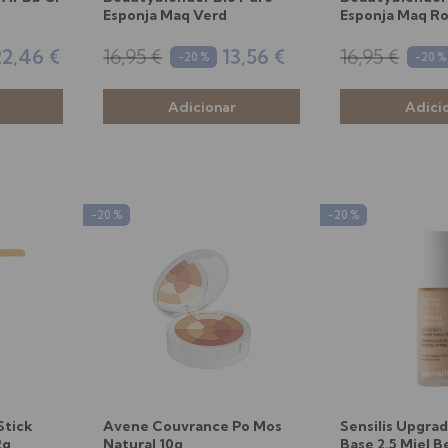
Esponja Maq Verd
Esponja Maq R
2,46 €
16,95 €
13,56 €
16,95 €
-20 %
-20 %
-20 %
-20 %
Stick
Avene Couvrance Po Mos
Sensilis Upgra
2g
Natural 10g
Base 2.5 Miel B