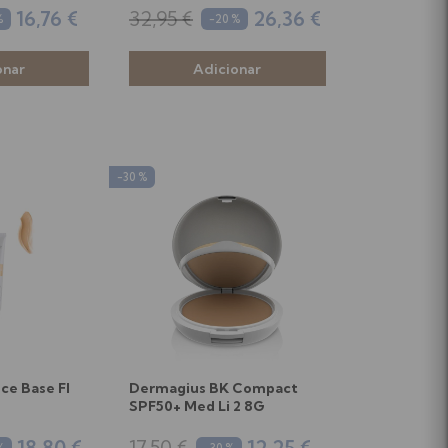
16,76 €
32,95 €
26,36 €
%
-20 %
-30 %
ce Base Fl
Dermagius BK Compact
SPF50+ Med Li 2 8G
18,80 €
17,50 €
12,25 €
%
-30 %