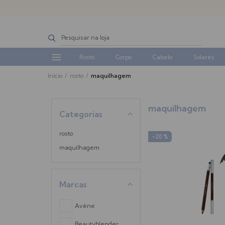
Rosto
Corpo
Cabelo
Solares
Início
/
rosto
/
maquilhagem
maquilhagem
Categorias
rosto
-20 %
maquilhagem
Marcas
Avène
Beautyblender