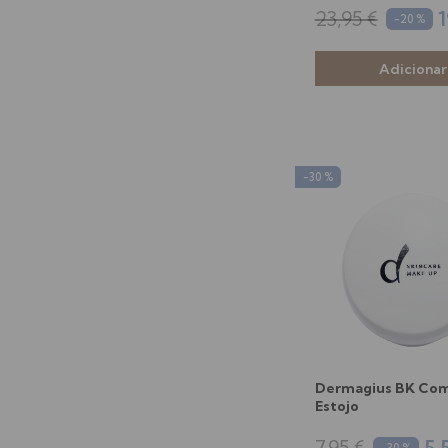
23,95 €
1
-20 %
-30 %
Dermagius BK Co
Estojo
7,95 €
5,
-30 %