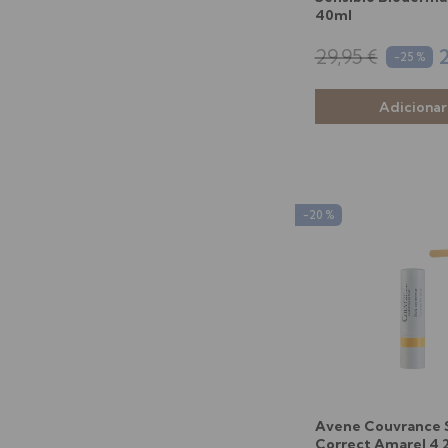
40ml
29,95 €
2
-25 %
-20 %
Avene Couvrance 
Correct Amarel 4,