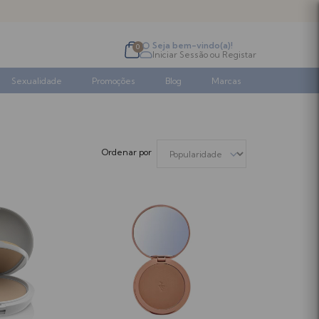
Seja bem-vindo(a)!
0
Iniciar Sessão
ou
Registar
Sexualidade
Promoções
Blog
Marcas