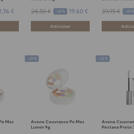
2,76 €
24,50 €
19,60 €
39,95 €
-20 %
-20 
-20 %
-20 %
Po Mos
Avene Couvrance Po Mos
Avene Couvran
Lumin 9g
Pestana Preto