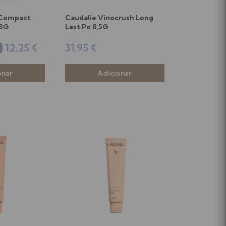
 Compact
Caudalie Vinocrush Long
 8G
Last Po 8,5G
12,25 €
31,95 €