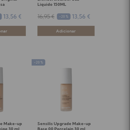
osa
Liquido 150ML
13,56 €
16,95 €
13,56 €
-20 %
-20 %
de Make-up
Sensilis Upgrade Make-up
eige 30 ml
Base 00 Porcelain 30 ml