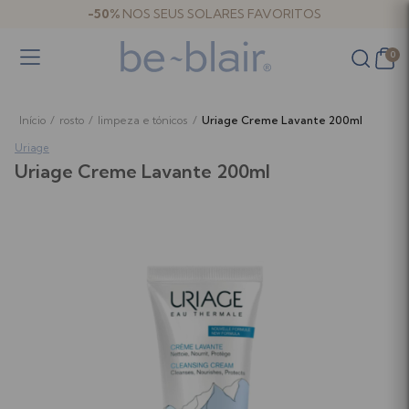
-50%
NOS SEUS SOLARES FAVORITOS
0
Início
/
rosto
/
limpeza e tónicos
/
Uriage Creme Lavante 200ml
Uriage
Uriage Creme Lavante 200ml
Bebé e criança
Bebé e criança
Banho
Amamentação e Bombas Tira-leite
Hidratação
Antiestrias e Reafirmantes
Fraldas, Toalhitas e Muda da Fralda
Malas de Maternidade