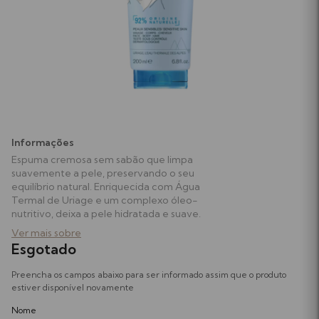
Higiene Oral
Soutiens
Chupetas e Acessórios
Almofadas de Amamentação
Leites
Testes de Gravidez e Ovulação
Papas, Boiões e Snacks
Suplementos Gravidez e Amamentação
Informações
Espuma cremosa sem sabão que limpa
Biberões e Tetinas
Ver tudo
suavemente a pele, preservando o seu
equilíbrio natural. Enriquecida com Água
Termal de Uriage e um complexo óleo-
Acessórios de Alimentação
nutritivo, deixa a pele hidratada e suave.
Ver mais sobre
Perfumes
Esgotado
Preencha os campos abaixo para ser informado assim que o produto
Equipamentos e Acessórios
estiver disponível novamente
Nome
Ver tudo