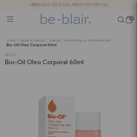
-50%
NOS SEUS SOLARES FAVORITOS
0
Início
/
bebé e mamã
/
mamã
/
antiestrias e reafirmantes
/
Bio-Oil Oleo Corporal 60ml
Bio-Oil
Bio-Oil Oleo Corporal 60ml
Bebé e criança
Bebé e criança
Banho
Amamentação e Bombas Tira-leite
Hidratação
Antiestrias e Reafirmantes
Fraldas, Toalhitas e Muda da Fralda
Malas de Maternidade