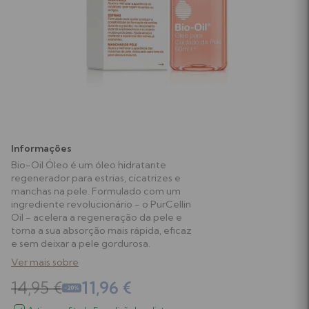
Higiene Oral
Soutiens
Chupetas e Acessórios
Almofadas de Amamentação
Leites
Testes de Gravidez e Ovulação
Papas, Boiões e Snacks
Suplementos Gravidez e Amamentação
Informações
Biberões e Tetinas
Ver tudo
Bio-Oil Óleo é um óleo hidratante
regenerador para estrias, cicatrizes e
manchas na pele. Formulado com um
Acessórios de Alimentação
ingrediente revolucionário - o PurCellin
Oil - acelera a regeneração da pele e
torna a sua absorção mais rápida, eficaz
Perfumes
e sem deixar a pele gordurosa.
Ver mais sobre
Equipamentos e Acessórios
14,95 €
11,96 €
-20%
Ver tudo