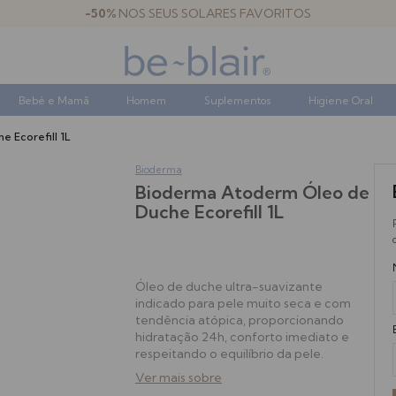
-50%
NOS SEUS SOLARES FAVORITOS
Bebé e Mamã
Homem
Suplementos
Higiene Oral
 Ecorefill 1L
Bioderma
Bioderma Atoderm Óleo de
Duche Ecorefill 1L
Óleo de duche ultra-suavizante
indicado para pele muito seca e com
tendência atópica, proporcionando
hidratação 24h, conforto imediato e
respeitando o equilíbrio da pele.
Ver mais sobre