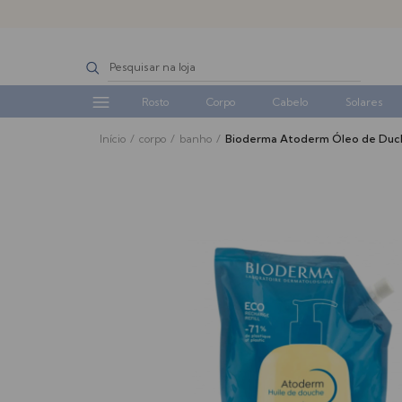
Rosto
Corpo
Cabelo
Solares
Início
/
corpo
/
banho
/
Bioderma Atoderm Óleo de Duche