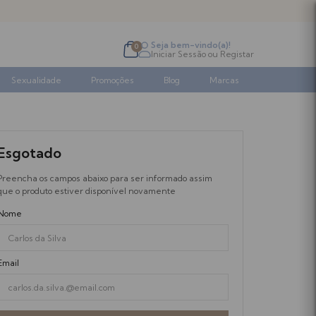
Seja bem-vindo(a)!
0
Iniciar Sessão
ou
Registar
Sexualidade
Promoções
Blog
Marcas
Esgotado
Preencha os campos abaixo para ser informado assim
que o produto estiver disponível novamente
Nome
Email