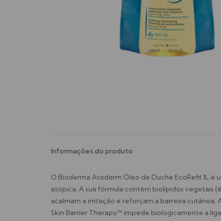
Informações do produto
O Bioderma Atoderm Óleo de Duche EcoRefil 1L é um 
atópica. A sua fórmula contém biolípidos vegetais 
acalmam a irritação e reforçam a barreira cutânea. 
Skin Barrier Therapy™ impede biologicamente a liga